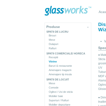
Aca
Dis
Produse
-
Wiz
SPATII DE LUCRU
Birouri
Mese
V
Dulapuri
Speci
Rafturi
SPATII COMERCIALE/ HORECA
● Mate
Receptii
Sticla
Vitrine
grosi
Baruri & restaurante
UV
Amenajare magazin
Tubur
Amenajare tip insula
MDF v
SPATII DE LOCUIT
Alam
Mese
Oglin
Comode
Glisie
Oglinzi / Usi de sticla
Mobilier baie
● Dim
Suporturi / Rafturi
Inalti
Mobilier depozitare