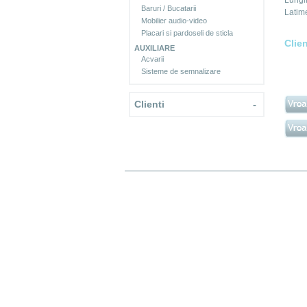
Lungi
Baruri / Bucatarii
Latim
Mobilier audio-video
Placari si pardoseli de sticla
Clie
AUXILIARE
Acvarii
Sisteme de semnalizare
Clienti
-