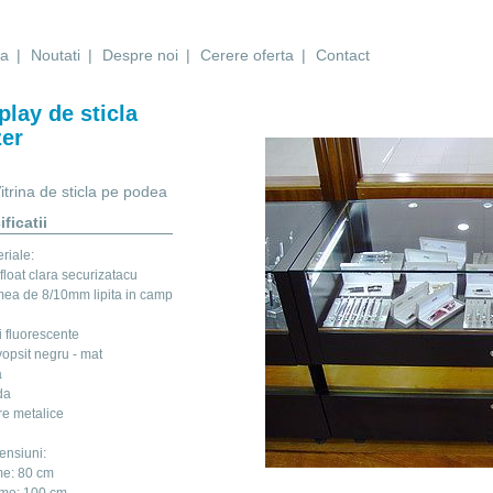
sa
|
Noutati
|
Despre noi
|
Cerere oferta
|
Contact
play de sticla
er
itrina de sticla pe podea
ficatii
riale:
 float clara securizatacu
mea de 8/10mm lipita in camp
i fluorescente
opsit negru - mat
a
da
re metalice
ensiuni:
me: 80 cm