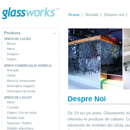
Acasa
|
Noutati
|
Despre noi
|
Produse
-
SPATII DE LUCRU
Birouri
Mese
Dulapuri
Rafturi
SPATII COMERCIALE/ HORECA
Receptii
Vitrine
Baruri & restaurante
Amenajare magazin
Amenajare tip insula
Despre Noi
SPATII DE LOCUIT
Mese
Comode
De 19 ani pe piata, Glassworks isi 
Oglinzi / Usi de sticla
Mobilier baie
oferindu-le produse de calitate.
Suporturi / Rafturi
elemente de mobilier din sticla sa
Mobilier depozitare