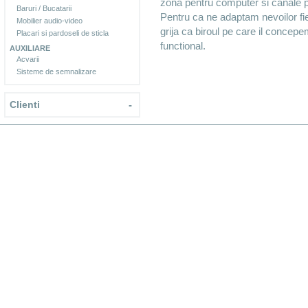
zona pentru computer si canale pe
Baruri / Bucatarii
Pentru ca ne adaptam nevoilor fie
Mobilier audio-video
grija ca biroul pe care il concepe
Placari si pardoseli de sticla
functional.
AUXILIARE
Acvarii
Sisteme de semnalizare
Clienti
-