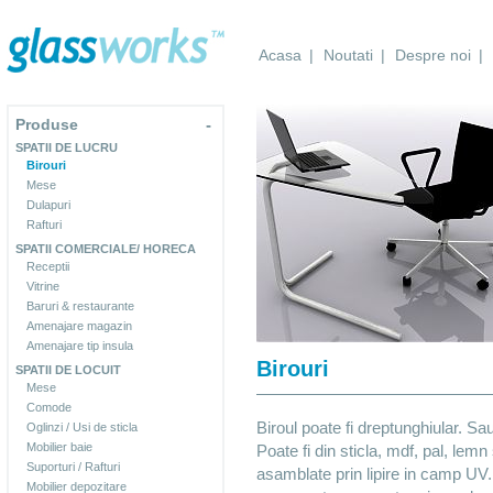
Acasa
|
Noutati
|
Despre noi
|
Produse
-
SPATII DE LUCRU
Birouri
Mese
Dulapuri
Rafturi
SPATII COMERCIALE/ HORECA
Receptii
Vitrine
Baruri & restaurante
Amenajare magazin
Amenajare tip insula
Birouri
SPATII DE LOCUIT
Mese
Comode
Biroul poate fi dreptunghiular. Sa
Oglinzi / Usi de sticla
Mobilier baie
Poate fi din sticla, mdf, pal, lem
Suporturi / Rafturi
asamblate prin lipire in camp UV.
Mobilier depozitare