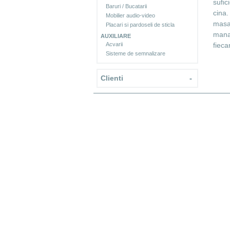
sufic
Baruri / Bucatarii
cina.
Mobilier audio-video
masa 
Placari si pardoseli de sticla
manan
AUXILIARE
Acvarii
fieca
Sisteme de semnalizare
Clienti
-