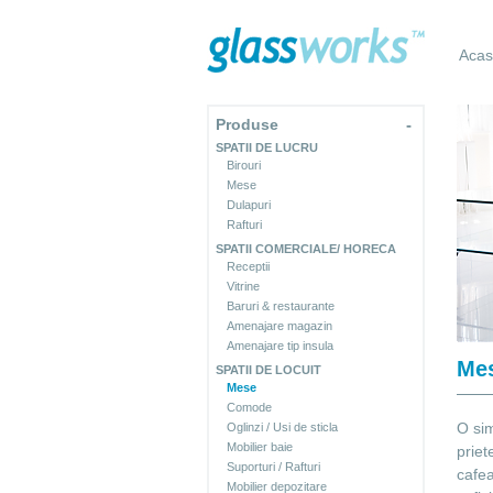
Aca
Produse
-
SPATII DE LUCRU
Birouri
Mese
Dulapuri
Rafturi
SPATII COMERCIALE/ HORECA
Receptii
Vitrine
Baruri & restaurante
Amenajare magazin
Amenajare tip insula
Me
SPATII DE LOCUIT
Mese
Comode
O sim
Oglinzi / Usi de sticla
Mobilier baie
priet
Suporturi / Rafturi
cafea
Mobilier depozitare