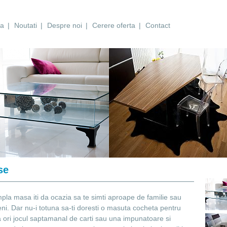
sa
|
Noutati
|
Despre noi
|
Cerere oferta
|
Contact
se
pla masa iti da ocazia sa te simti aproape de familie sau
eni. Dar nu-i totuna sa-ti doresti o masuta cocheta pentru
 ori jocul saptamanal de carti sau una impunatoare si