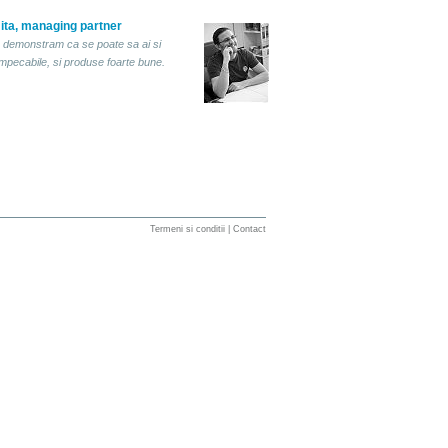
ita, managing partner
 demonstram ca se poate sa ai si
 impecabile, si produse foarte bune.
Termeni si conditii
|
Contact