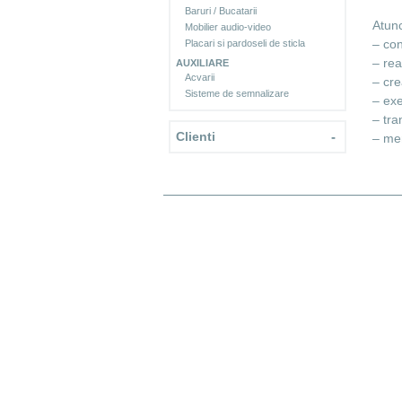
Baruri / Bucatarii
Atunc
Mobilier audio-video
– con
Placari si pardoseli de sticla
– rea
AUXILIARE
Acvarii
– cre
Sisteme de semnalizare
– exe
– tra
Clienti
-
– men