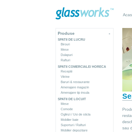
Aca
Produse
-
SPATII DE LUCRU
Birouri
Mese
Dulapuri
Rafturi
SPATII COMERCIALE/ HORECA
Receptii
Vitrine
Baruri & restaurante
Amenajare magazin
Amenajare tip insula
Se
SPATII DE LOCUIT
Mese
Produ
Comode
Oglinzi / Usi de sticla
resta
Mobilier baie
desch
Suporturi / Rafturi
sau d
Mobilier depozitare