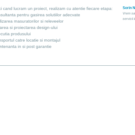
Sorin N
i cand lucram un proiect, realizam cu atentie fiecare etapa:
Vrem sa
sultanta pentru gasirea solutiilor adecvate
servicii
lizarea masuratorilor si releveelor
area si proiectarea design-ului
cutia produsului
nsportul catre locatie si montajul
tenanta in si post garantie