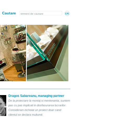
Cautare
Dragos Sabareanu, managing partner
De la proiectare la montaj si mentenanta, suntem
pas cu pas implicati in desfasurarea lucrarilor.
Consideram incheiat un proiect doar cand
clientul se declara multumit.